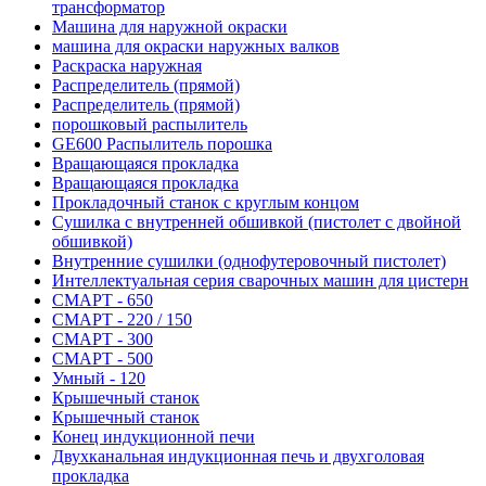
трансформатор
Машина для наружной окраски
машина для окраски наружных валков
Раскраска наружная
Распределитель (прямой)
Распределитель (прямой)
порошковый распылитель
GE600 Распылитель порошка
Вращающаяся прокладка
Вращающаяся прокладка
Прокладочный станок с круглым концом
Сушилка с внутренней обшивкой (пистолет с двойной
обшивкой)
Внутренние сушилки (однофутеровочный пистолет)
Интеллектуальная серия сварочных машин для цистерн
СМАРТ - 650
СМАРТ - 220 / 150
СМАРТ - 300
СМАРТ - 500
Умный - 120
Крышечный станок
Крышечный станок
Конец индукционной печи
Двухканальная индукционная печь и двухголовая
прокладка