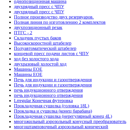
однопозиционная машина
двухрядный пресс с ЧПУ
двухрядный пресс с ЧПУ
Полное производство двух резервуаров.
Полная линия по изготовлению 2 комплектов
двухпозиционный резак
ПТГС - 2
Складчик пустых баков
Высокоскоростной штабелер
Полуавтоматический штабелер
концевой пресс подачи листов с ЧПУ
ход без холостого хода
двухразовый холостой ход
Машины EOE
Машины EOE
Печь для индукции и газоотверждения
Печь для индукции и газоотверждения
печь индукционного отверждения
печь индукционного отверждения
Lrregular Конечная футеровка
Прокладочная сушилка (головка 18L)
Прокладка и сушилка (конец барабана)
Прокладочная сушилка (нерегулярный конец 4L)
многожильный аэрозольный конусный преобразователь
многоштамповочный аэрозольный конический