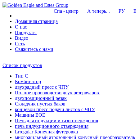
Спа - центр
А теперь...
РУ
Е
Домашняя страница
О нас
Продукты
Видео
Сеть
Свяжитесь с нами
Список продуктов
Тип C
Комбинатор
двухрядный пресс с ЧПУ
Полное производство двух резервуаров.
двухпозиционный резак
Складчик пустых баков
концевой пресс подачи листов с ЧПУ
Машины EOE
Печь для индукции и газоотверждения
печь индукционного отверждения
Lrregular Конечная футеровка
многожильный аэрозольный конусный преобразователь